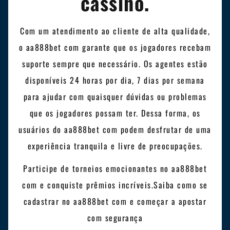
cassino.
Com um atendimento ao cliente de alta qualidade,
o aa888bet com garante que os jogadores recebam
suporte sempre que necessário. Os agentes estão
disponíveis 24 horas por dia, 7 dias por semana
para ajudar com quaisquer dúvidas ou problemas
que os jogadores possam ter. Dessa forma, os
usuários do aa888bet com podem desfrutar de uma
experiência tranquila e livre de preocupações.
Participe de torneios emocionantes no aa888bet
com e conquiste prêmios incríveis.Saiba como se
cadastrar no aa888bet com e começar a apostar
com segurança