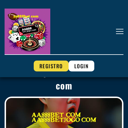
REGISTRO
LOGIN
Fãs de apostas - aa888bet
com